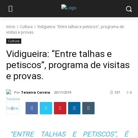
Início
Cultura
Vidigueira: "Entre talhas e petiscos", programa de
visitas e provas.
Cultura
Vidigueira: “Entre talhas e
petiscos”, programa de visitas
e provas.
Por
Teixeira Correia
20/11/2019
137
0
“ENTRE TALHAS E PETISCOS”, É