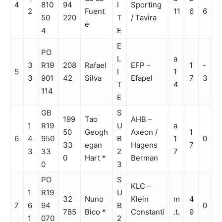
4
810
94
I
Sporting
2
Fuent
11
6
6
50
220
T
/ Tavira
e
4
E
E
PO
L
a
3
R19
208
Rafael
EFP –
1
-
5
I
1
3
901
42
Silva
Efapel
7
3
T
4
114
E
GB
S
199
Tao
AHB –
1
R19
U
a
50
Geogh
Axeon /
1
6
4
950
B
1
0
33
egan
Hagens
7
3
33
2
7
0
Hart *
Berman
0
3
PO
S
KLC –
1
R19
U
32
Nuno
Klein
m
4
7
6
94
B
0
785
Bico *
Constanti
.t.
9
1
070
2