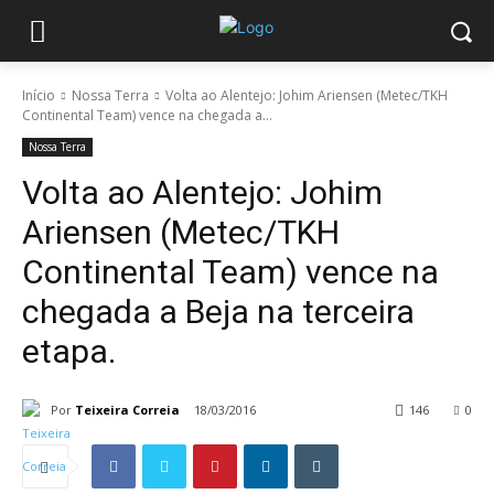
Início
Nossa Terra
Volta ao Alentejo: Johim Ariensen (Metec/TKH
Continental Team) vence na chegada a...
Nossa Terra
Volta ao Alentejo: Johim
Ariensen (Metec/TKH
Continental Team) vence na
chegada a Beja na terceira
etapa.
Por
Teixeira Correia
18/03/2016
146
0