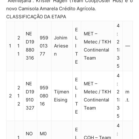
“Alentejana”. Krister Hagen (Team Coop/Oster Hus) é o
novo Camisola Amarela Crédito Agrícola.
CLASSIFICAÇÃO DA ETAPA
4
E
NE
MET –
:
2
959
Johim
L
D19
Metec / TKH
2
1
1
013
Ariese
I
—
880
Continental
1:
1
77
n
T
316
Team
3
E
5
4
E
NE
MET –
:
2
959
L
D19
Tijmen
Metec / TKH
2
m
2
1
080
I
910
Eising
Continental
1:
.t.
2
16
T
327
Team
3
E
5
4
E
NO
M0
:
1
L
COH – Team