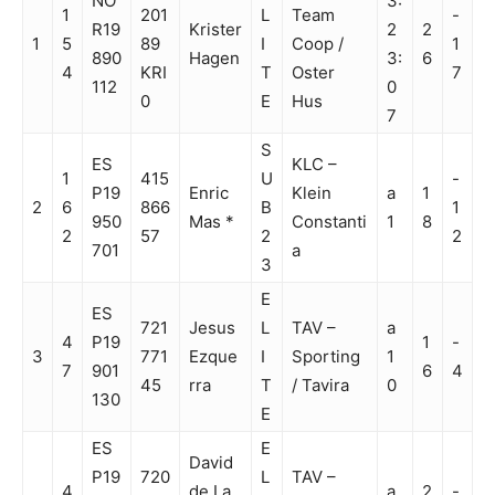
NO
3:
1
201
L
Team
-
R19
Krister
2
2
1
5
89
I
Coop /
1
890
Hagen
3:
6
4
KRI
T
Oster
7
112
0
0
E
Hus
7
S
ES
KLC –
1
415
U
-
P19
Enric
Klein
a
1
2
6
866
B
1
950
Mas *
Constanti
1
8
2
57
2
2
701
a
3
E
ES
721
Jesus
L
TAV –
a
4
P19
1
-
3
771
Ezque
I
Sporting
1
7
901
6
4
45
rra
T
/ Tavira
0
130
E
ES
E
David
P19
720
L
TAV –
4
de La
a
2
-