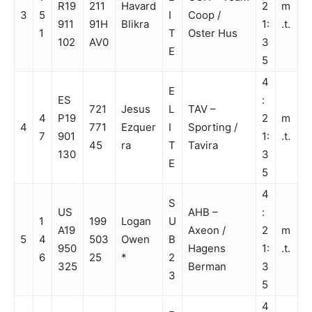
R19
211
Havard
2
m
3
5
I
Coop /
911
91H
Blikra
1:
.t.
1
T
Oster Hus
102
AV0
3
E
5
4
E
ES
:
721
Jesus
L
TAV –
4
P19
2
m
4
771
Ezquer
I
Sporting /
7
901
1:
.t.
45
ra
T
Tavira
130
3
E
5
4
S
US
AHB –
:
1
199
Logan
U
A19
Axeon /
2
m
5
4
503
Owen
B
950
Hagens
1:
.t.
6
25
*
2
325
Berman
3
3
5
4