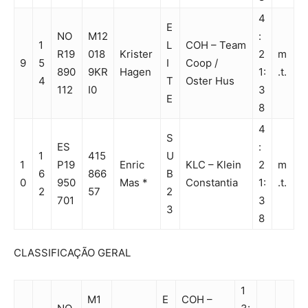
4
E
NO
M12
:
1
L
COH – Team
R19
018
Krister
2
m
9
5
I
Coop /
890
9KR
Hagen
1:
.t.
4
T
Oster Hus
112
I0
3
E
8
4
S
ES
:
1
415
U
1
P19
Enric
KLC – Klein
2
m
6
866
B
0
950
Mas *
Constantia
1:
.t.
2
57
2
701
3
3
8
CLASSIFICAÇÃO GERAL
1
M1
E
COH –