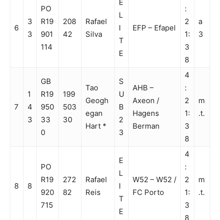
E
PO
:
L
3
R19
208
Rafael
2
a
6
I
EFP – Efapel
3
901
42
Silva
1:
3
T
114
3
E
8
4
GB
S
Tao
AHB –
:
1
R19
199
U
Geogh
Axeon /
2
m
7
4
950
503
B
egan
Hagens
1:
.t.
3
33
30
2
Hart *
Berman
3
0
3
8
4
E
PO
:
L
R19
272
Rafael
W52 – W52 /
2
m
8
8
I
920
82
Reis
FC Porto
1:
.t.
T
715
3
E
8