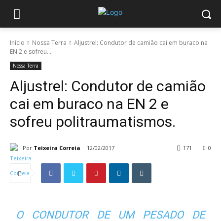
Início
Nossa Terra
Aljustrel: Condutor de camião cai em buraco na
EN 2 e sofreu...
Nossa Terra
Aljustrel: Condutor de camião
cai em buraco na EN 2 e
sofreu politraumatismos.
Por
Teixeira Correia
12/02/2017
171
0
O CONDUTOR DE UM PESADO DE