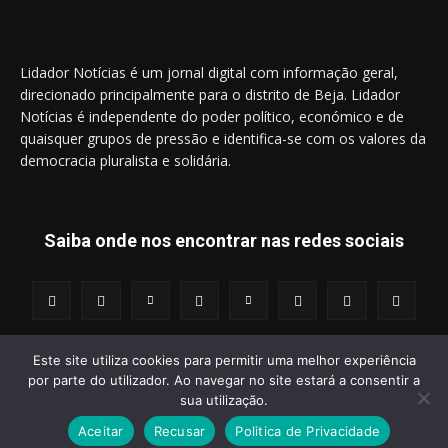
Lidador Notícias é um jornal digital com informação geral,
direcionado principalmente para o distrito de Beja. Lidador
Notícias é independente do poder político, económico e de
quaisquer grupos de pressão e identifica-se com os valores da
democracia pluralista e solidária.
Saiba onde nos encontrar nas redes sociais
Este site utiliza cookies para permitir uma melhor experiência
por parte do utilizador. Ao navegar no site estará a consentir a
© 2014 - 2025 Lidador Notícias. | Todos os Direitos Reservados.
sua utilização.
Aceitar
Recusar
Politica de Privacidade
Termos e Condições
Política de Privacidade
Publicidade