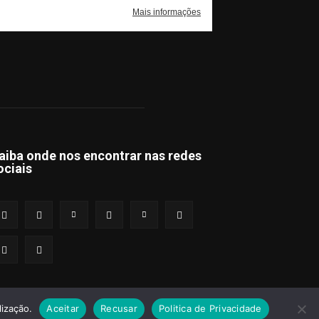
aiba onde nos encontrar nas redes
ociais
lização.
Aceitar
Recusar
Politica de Privacidade
s e Condições
Política de Privacidade
Publicidade