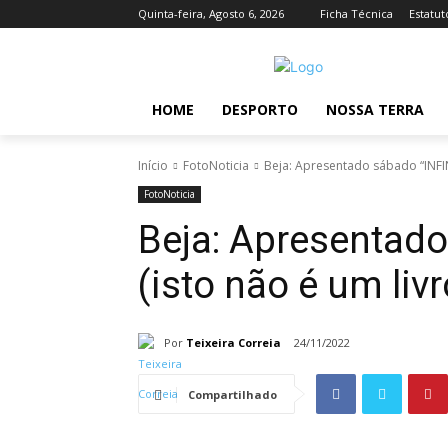
Quinta-feira, Agosto 6, 2026
Ficha Técnica
Estatut
HOME
DESPORTO
NOSSA TERRA
Início
FotoNoticia
Beja: Apresentado sábado “INFINI
FotoNoticia
Beja: Apresentad
(isto não é um livr
Por
Teixeira Correia
24/11/2022
Compartilhado