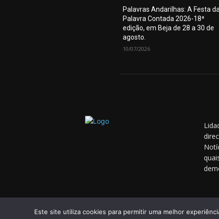
Palavras Andarilhas: A Festa d
Palavra Contada 2026-18ª
edição, em Beja de 28 a 30 de
agosto.
10/07/2026
Lida
dire
Notí
quai
demo
Este site utiliza cookies para permitir uma melhor experiênci
© 2014 - 2025 Lidador Notícias. | Todos os Direitos R