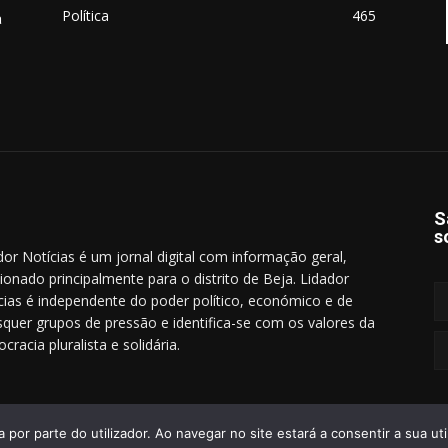
Política
465
a
S
s
dor Notícias é um jornal digital com informação geral,
cionado principalmente para o distrito de Beja. Lidador
cias é independente do poder político, económico e de
squer grupos de pressão e identifica-se com os valores da
cracia pluralista e solidária.
a por parte do utilizador. Ao navegar no site estará a consentir a sua uti
Termo
eservados.