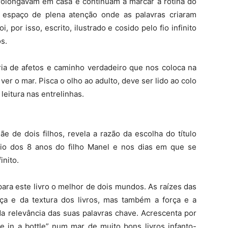
 prolongavam em casa e continuam a marcar a rotina do
 espaço de plena atenção onde as palavras criaram
, por isso, escrito, ilustrado e cosido pelo fio infinito
s.
ória de afetos e caminho verdadeiro que nos coloca na
er o mar. Pisca o olho ao adulto, deve ser lido ao colo
leitura nas entrelinhas.
e de dois filhos, revela a razão da escolha do título
sário dos 8 anos do filho Manel e nos dias em que se
inito.
ara este livro o melhor de dois mundos. As raízes das
nça e da textura dos livros, mas também a força e a
da relevância das suas palavras chave. Acrescenta por
e in a bottle” num mar de muito bons livros infanto-