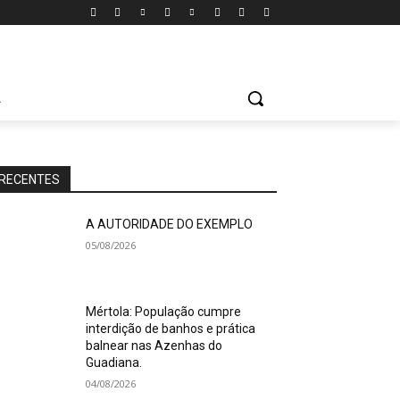
A
RECENTES
A AUTORIDADE DO EXEMPLO
05/08/2026
Mértola: População cumpre
interdição de banhos e prática
balnear nas Azenhas do
Guadiana.
04/08/2026