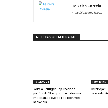
Teixeira Correia
https://lidadornoticias.pt
NOTÍCIAS RELACIONADAS
FotoNoticia
FotoNoticia
Volta a Portugal: Beja recebe a
Cercibeja: :
partida da 3ª etapa de um dos mais
recebe Noite
importantes eventos desportivos
nacionais.