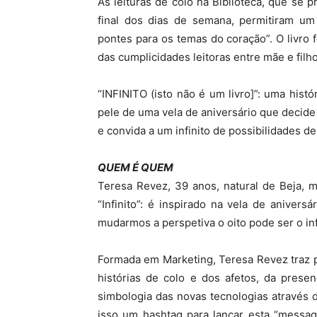
As leituras de colo na Biblioteca, que se
final dos dias de semana, permitiram um
pontes para os temas do coração”. O livro foi
das cumplicidades leitoras entre mãe e filho
“INFINITO (isto não é um livro]”: uma hist
pele de uma vela de aniversário que decide v
e convida a um infinito de possibilidades de 
QUEM É QUEM
Teresa Revez, 39 anos, natural de Beja, mã
“Infinito”: é inspirado na vela de aniver
mudarmos a perspetiva o oito pode ser o inf
Formada em Marketing, Teresa Revez traz p
histórias de colo e dos afetos, da prese
simbologia das novas tecnologias através 
isso um hashtag para lançar esta “messag