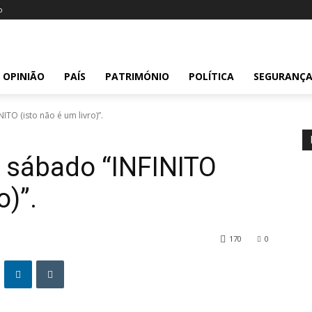
o
OPINIÃO
PAÍS
PATRIMÓNIO
POLÍTICA
SEGURANÇ
TO (isto não é um livro)”.
o sábado “INFINITO
o)”.
170
0