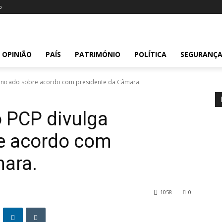
o
OPINIÃO
PAÍS
PATRIMÓNIO
POLÍTICA
SEGURANÇ
municado sobre acordo com presidente da Câmara.
o PCP divulga
e acordo com
mara.
1058
0