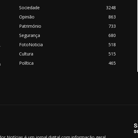
Sociedade
3248
Opinião
863
Património
733
Segurança
680
FotoNoticia
518
.
Cultura
515
Política
465
a
S
s
dor Notícias é um jornal digital com informação geral,