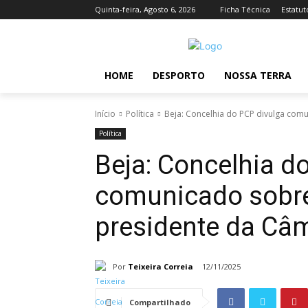
Quinta-feira, Agosto 6, 2026
Ficha Técnica
Estatut
HOME
DESPORTO
NOSSA TERRA
Início
Política
Beja: Concelhia do PCP divulga co
Política
Beja: Concelhia d
comunicado sobr
presidente da Câ
Por
Teixeira Correia
12/11/2025
Compartilhado