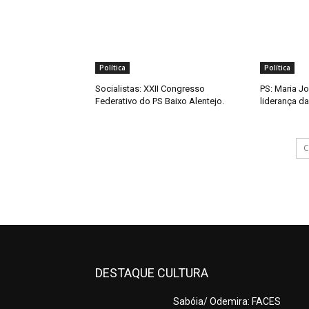
Política
Política
Socialistas: XXII Congresso
PS: Maria 
Federativo do PS Baixo Alentejo.
liderança da
C
DESTAQUE CULTURA
Sabóia/ Odemira: FACES