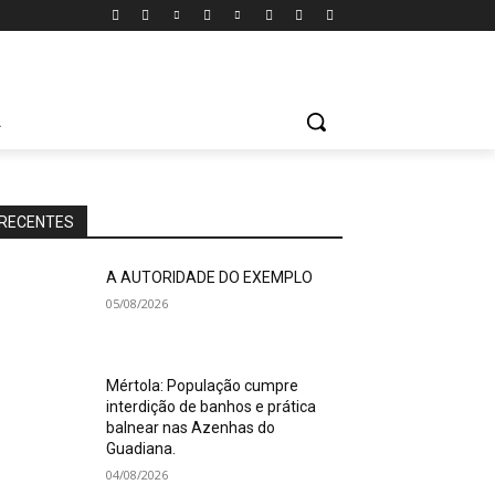
A
RECENTES
A AUTORIDADE DO EXEMPLO
05/08/2026
Mértola: População cumpre
interdição de banhos e prática
balnear nas Azenhas do
Guadiana.
04/08/2026