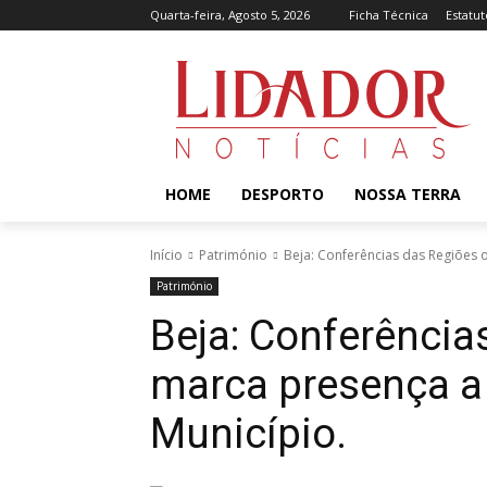
Quarta-feira, Agosto 5, 2026
Ficha Técnica
Estatut
HOME
DESPORTO
NOSSA TERRA
Início
Património
Beja: Conferências das Regiões 
Património
Beja: Conferência
marca presença a 
Município.