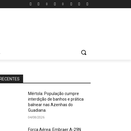
A
RECENTES
Mértola: População cumpre
interdição de banhos e prática
balnear nas Azenhas do
Guadiana.
04/08/2026
Força Aérea: Embraer A-29N