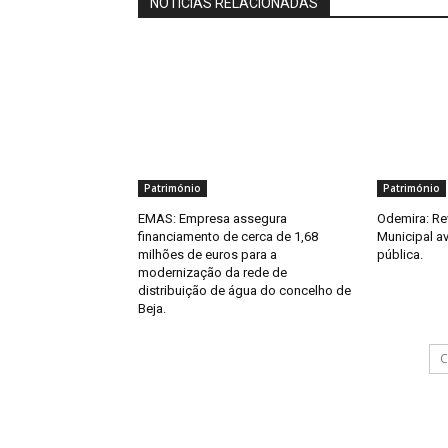
NOTÍCIAS RELACIONADAS
Património
Património
EMAS: Empresa assegura
Odemira: Re
financiamento de cerca de 1,68
Municipal a
milhões de euros para a
pública.
modernização da rede de
distribuição de água do concelho de
Beja.
C