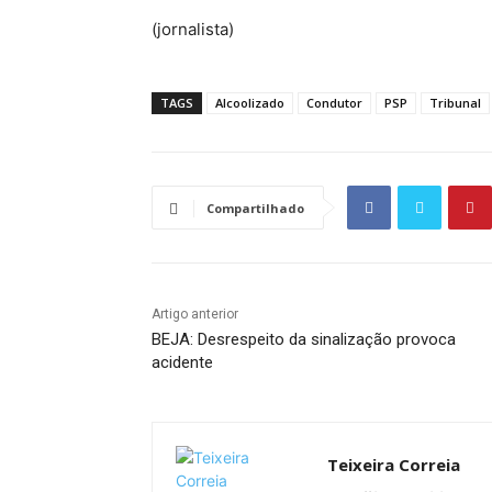
(jornalista)
TAGS
Alcoolizado
Condutor
PSP
Tribunal
Compartilhado
Artigo anterior
BEJA: Desrespeito da sinalização provoca
acidente
Teixeira Correia