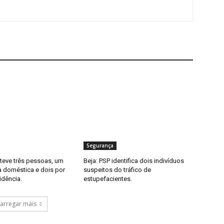
Segurança
eteve três pessoas, um
Beja: PSP identifica dois indivíduos
a doméstica e dois por
suspeitos do tráfico de
idência.
estupefacientes.
arregar mais