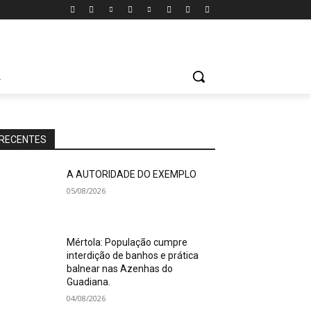
A
RECENTES
A AUTORIDADE DO EXEMPLO
05/08/2026
Mértola: População cumpre
interdição de banhos e prática
balnear nas Azenhas do
Guadiana.
04/08/2026