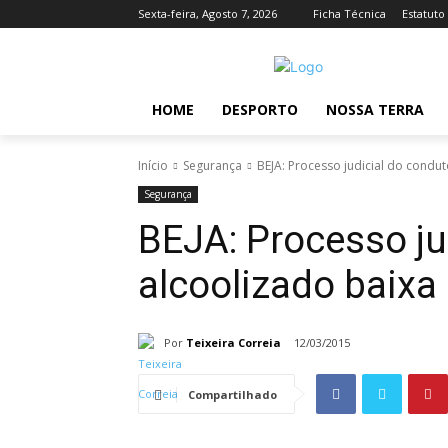
Sexta-feira, Agosto 7, 2026
Ficha Técnica
Estatuto
HOME
DESPORTO
NOSSA TERRA
Início
Segurança
BEJA: Processo judicial do condut
Segurança
BEJA: Processo ju
alcoolizado baixa 
Por
Teixeira Correia
12/03/2015
Compartilhado