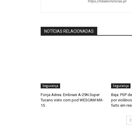
https://lidadornoticias.pt
NOTÍCIAS RELACIONADAS
Segurança
Segurança
Força Aérea: Embraer A-29N Super
Beja: PSP d
Tucano visto com pod WESCAM MX-
por violênci
15.
furto em res
C