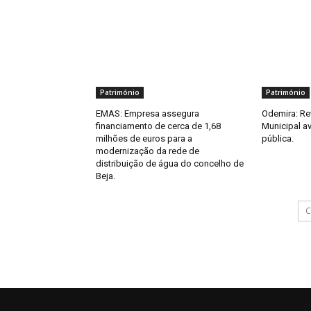
Património
Património
EMAS: Empresa assegura
Odemira: Re
financiamento de cerca de 1,68
Municipal a
milhões de euros para a
pública.
modernização da rede de
distribuição de água do concelho de
Beja.
C