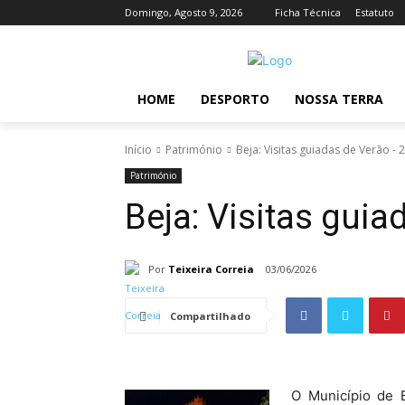
Domingo, Agosto 9, 2026
Ficha Técnica
Estatuto
HOME
DESPORTO
NOSSA TERRA
Início
Património
Beja: Visitas guiadas de Verão - 
Património
Beja: Visitas guia
Por
Teixeira Correia
03/06/2026
Compartilhado
O Município de 