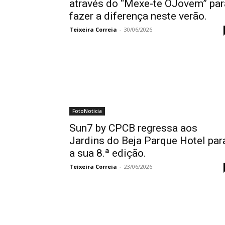
através do “Mexe-te OJovem” par
fazer a diferença neste verão.
Teixeira Correia
-
30/06/2026
FotoNoticia
Sun7 by CPCB regressa aos
Jardins do Beja Parque Hotel par
a sua 8.ª edição.
Teixeira Correia
-
23/06/2026