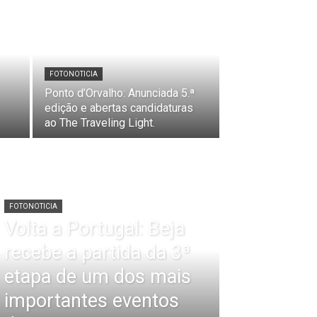
FOTONOTICIA
Ponto d’Orvalho: Anunciada 5.ª
edição e abertas candidaturas
ao The Traveling Light.
FOTONOTICIA
Volta a Portugal: Beja
recebe a partida da 3ª
etapa de um dos mais
importantes eventos