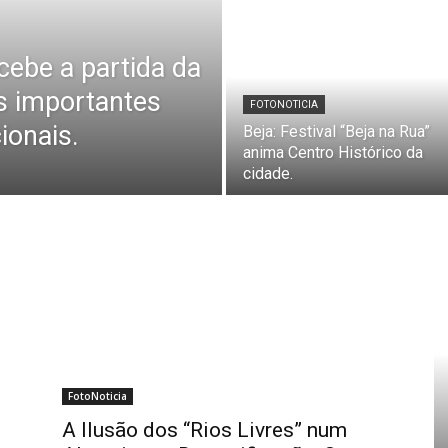
ecebe a partida da
s importantes
FOTONOTICIA
ionais.
Beja: Festival “Beja na Rua”
anima Centro Histórico da
cidade.
FotoNoticia
A Ilusão dos “Rios Livres” num