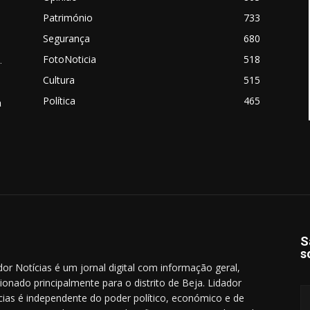
Património
733
Segurança
680
FotoNoticia
518
.
Cultura
515
Política
465
a
S
s
dor Notícias é um jornal digital com informação geral,
cionado principalmente para o distrito de Beja. Lidador
cias é independente do poder político, económico e de