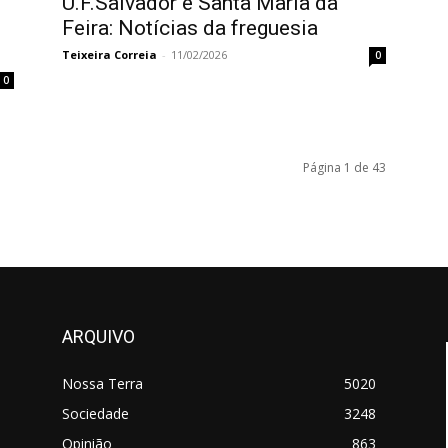
U.F.Salvador e Santa Maria da
Feira: Notícias da freguesia
Teixeira Correia
-
11/02/2026
0
0
Página 1 de 43
ARQUIVO
Nossa Terra
5020
Sociedade
3248
Opinião
863