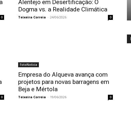
a
Alentejo em Desertificação: O
Dogma vs. a Realidade Climática
Teixeira Correia
-
24/06/2026
0
0
FotoNoticia
Empresa do Alqueva avança com
a
projetos para novas barragens em
Beja e Mértola
Teixeira Correia
-
19/06/2026
0
0