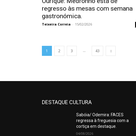
Ourique: Medronho está de
regresso às mesas com semana
gastronómica.
Teixeira Correia
-
15/02/2026
...
1
2
3
43
DESTAQUE CULTURA
Sabóia/ Odemira: FACES
regressa à freguesia com a
cortiça em destaque.
04/08/2026