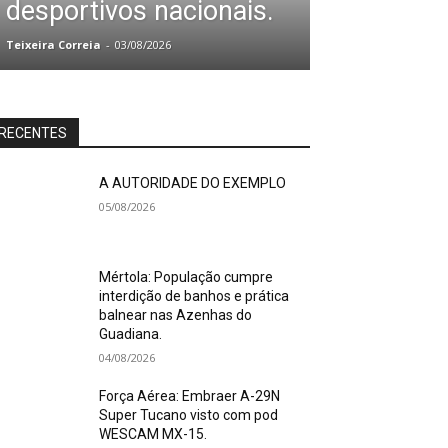
desportivos nacionais.
Teixeira Correia
-
03/08/2026
RECENTES
A AUTORIDADE DO EXEMPLO
05/08/2026
Mértola: População cumpre
interdição de banhos e prática
balnear nas Azenhas do
Guadiana.
04/08/2026
Força Aérea: Embraer A-29N
Super Tucano visto com pod
WESCAM MX-15.