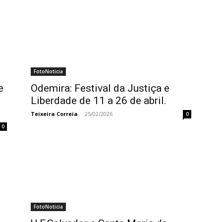
FotoNoticia
e
Odemira: Festival da Justiça e
Liberdade de 11 a 26 de abril.
Teixeira Correia
-
25/02/2026
0
0
FotoNoticia