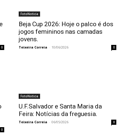
FotoNoticia
e
Beja Cup 2026: Hoje o palco é dos
jogos femininos nas camadas
jovens.
Teixeira Correia
-
10/06/2026
0
0
FotoNoticia
o
U.F.Salvador e Santa Maria da
Feira: Notícias da freguesia.
Teixeira Correia
-
06/05/2026
0
0