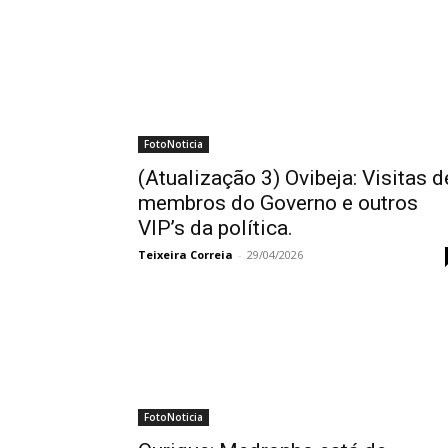
FotoNoticia
(Atualização 3) Ovibeja: Visitas d
membros do Governo e outros
VIP’s da política.
Teixeira Correia
-
29/04/2026
FotoNoticia