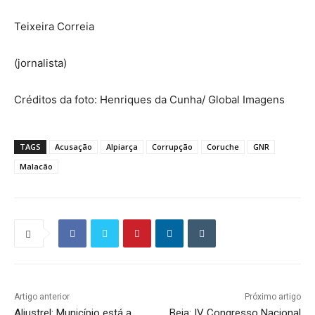
Teixeira Correia
(jornalista)
Créditos da foto: Henriques da Cunha/ Global Imagens
TAGS
Acusação
Alpiarça
Corrupção
Coruche
GNR
Malacão
Artigo anterior
Próximo artigo
Aljustrel: Município está a
Beja: IV Congresso Nacional