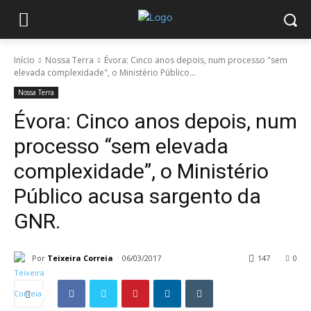
Início
Nossa Terra
Évora: Cinco anos depois, num processo "sem
elevada complexidade", o Ministério Público...
Nossa Terra
Évora: Cinco anos depois, num
processo “sem elevada
complexidade”, o Ministério
Público acusa sargento da
GNR.
Por
Teixeira Correia
06/03/2017
147
0