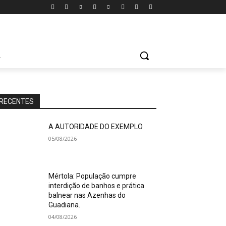
A
RECENTES
A AUTORIDADE DO EXEMPLO
05/08/2026
Mértola: População cumpre
interdição de banhos e prática
balnear nas Azenhas do
Guadiana.
04/08/2026