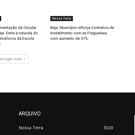
Nossa Terra
imentação da Circular
Beja: Município reforça Contratos de
eja. Entre a rotunda do
Investimento com as Freguesias,
semáforos da Escola
com aumento de 51%.
.
arregar mais
ARQUIVO
Nossa Terra
5020