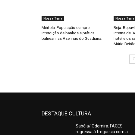
Nossa Terra
Nossa Terra
Mértola: População cumpre
Beja: Repav
interdição de banhos e prática
Interna de B
balnear nas Azenhas do Guadiana.
hotel e os 
Mário Beirão
C
DESTAQUE CULTURA
Sabóia/ Odemira: FACES
regressa à freguesia com a