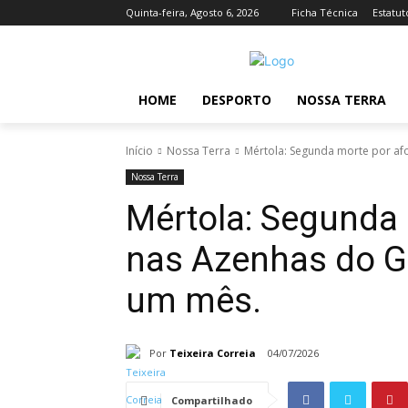
Quinta-feira, Agosto 6, 2026
Ficha Técnica
Estatut
HOME
DESPORTO
NOSSA TERRA
Início
Nossa Terra
Mértola: Segunda morte por a
Nossa Terra
Mértola: Segunda
nas Azenhas do 
um mês.
Por
Teixeira Correia
04/07/2026
Compartilhado