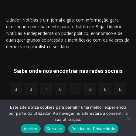
Lidador Notícias é um jornal digital com informação geral,
direcionado principalmente para o distrito de Beja. Lidador
Notícias é independente do poder político, económico e de
quaisquer grupos de pressão e identifica-se com os valores da
democracia pluralista e solidária.
Saiba onde nos encontrar nas redes sociais
Este site utiliza cookies para permitir uma melhor experiência
por parte do utilizador. Ao navegar no site estará a consentir a
© 2014 - 2025 Lidador Notícias. | Todos os Direitos Reservados.
sua utilização.
Aceitar
Recusar
Politica de Privacidade
Termos e Condições
Política de Privacidade
Publicidade