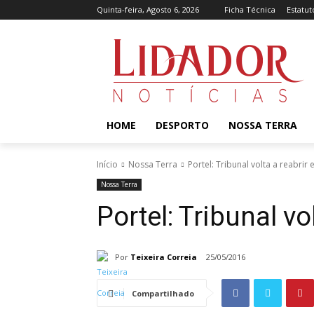
Quinta-feira, Agosto 6, 2026
Ficha Técnica
Estatut
HOME
DESPORTO
NOSSA TERRA
Início
Nossa Terra
Portel: Tribunal volta a reabrir
Nossa Terra
Portel: Tribunal vo
Por
Teixeira Correia
25/05/2016
Compartilhado