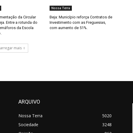
Nossa Terra
imentação da Circular
Beja: Município reforça Contratos de
eja. Entre a rotunda do
Investimento com as Freguesias,
semáforos da Escola
com aumento de 51%.
.
arregar mais
ARQUIVO
Nossa Terra
5020
Sociedade
3248