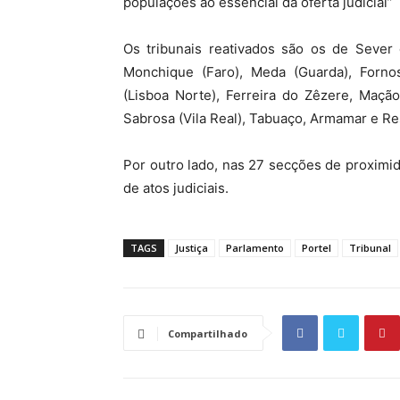
populações ao essencial da oferta judicial”
Os tribunais reativados são os de Sever 
Monchique (Faro), Meda (Guarda), Fornos
(Lisboa Norte), Ferreira do Zêzere, Maçã
Sabrosa (Vila Real), Tabuaço, Armamar e Re
Por outro lado, nas 27 secções de proximida
de atos judiciais.
TAGS
Justiça
Parlamento
Portel
Tribunal
Compartilhado