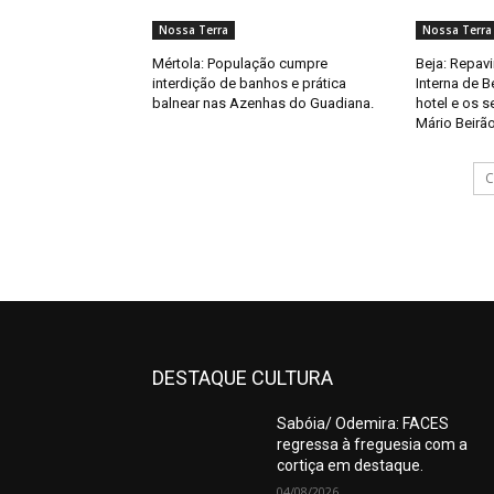
Nossa Terra
Nossa Terra
Mértola: População cumpre
Beja: Repav
interdição de banhos e prática
Interna de B
balnear nas Azenhas do Guadiana.
hotel e os 
Mário Beirão
C
DESTAQUE CULTURA
Sabóia/ Odemira: FACES
regressa à freguesia com a
cortiça em destaque.
04/08/2026