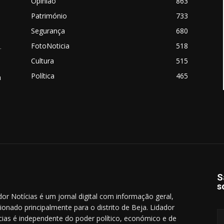
Opinião
863
Património
733
Segurança
680
FotoNoticia
518
.
Cultura
515
Política
465
a
S
s
dor Notícias é um jornal digital com informação geral,
cionado principalmente para o distrito de Beja. Lidador
cias é independente do poder político, económico e de