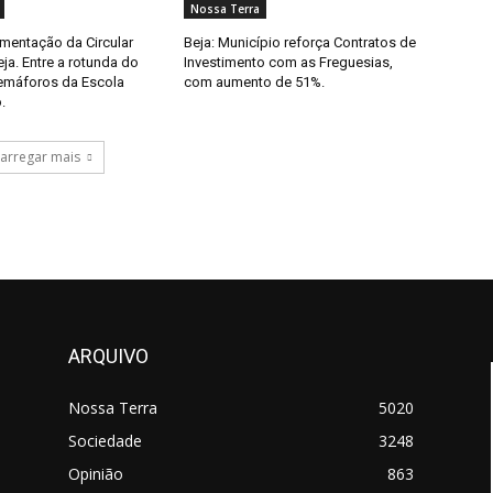
Nossa Terra
imentação da Circular
Beja: Município reforça Contratos de
eja. Entre a rotunda do
Investimento com as Freguesias,
semáforos da Escola
com aumento de 51%.
.
arregar mais
ARQUIVO
Nossa Terra
5020
Sociedade
3248
Opinião
863