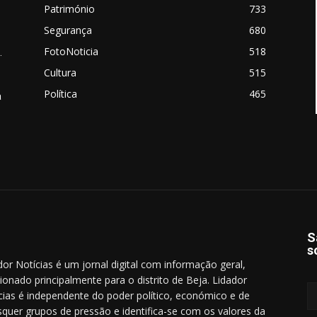
Património
733
Segurança
680
FotoNoticia
518
.
Cultura
515
Política
465
a
S
s
dor Notícias é um jornal digital com informação geral,
cionado principalmente para o distrito de Beja. Lidador
cias é independente do poder político, económico e de
squer grupos de pressão e identifica-se com os valores da