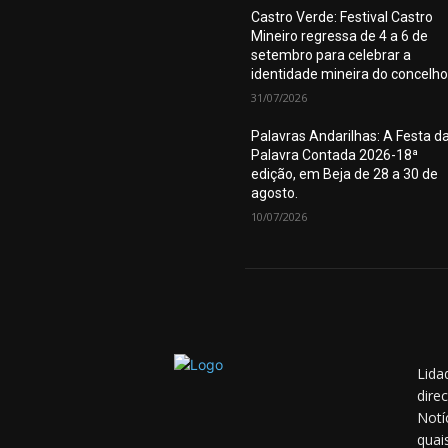
Castro Verde: Festival Castro
Mineiro regressa de 4 a 6 de
setembro para celebrar a
identidade mineira do concelho
31/07/2026
Palavras Andarilhas: A Festa d
Palavra Contada 2026-18ª
edição, em Beja de 28 a 30 de
agosto.
10/07/2026
Lida
dire
Notí
quai