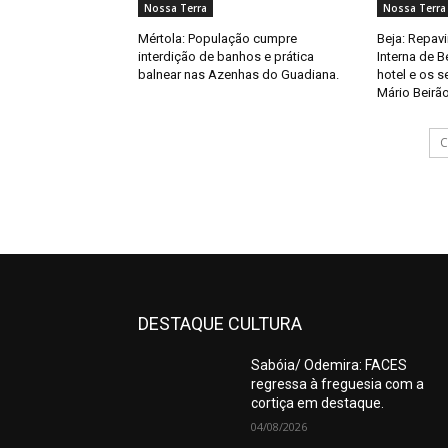
Nossa Terra
Nossa Terra
Mértola: População cumpre
Beja: Repav
interdição de banhos e prática
Interna de B
balnear nas Azenhas do Guadiana.
hotel e os 
Mário Beirão
C
DESTAQUE CULTURA
Sabóia/ Odemira: FACES
regressa à freguesia com a
cortiça em destaque.
04/08/2026