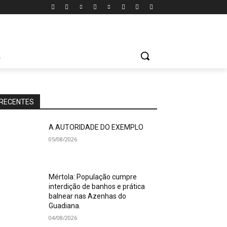
A
RECENTES
A AUTORIDADE DO EXEMPLO
05/08/2026
Mértola: População cumpre
interdição de banhos e prática
balnear nas Azenhas do
Guadiana.
04/08/2026