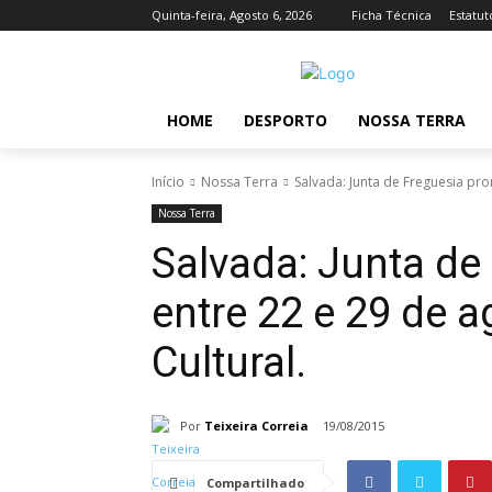
Quinta-feira, Agosto 6, 2026
Ficha Técnica
Estatut
HOME
DESPORTO
NOSSA TERRA
Início
Nossa Terra
Salvada: Junta de Freguesia pro
Nossa Terra
Salvada: Junta de
entre 22 e 29 de 
Cultural.
Por
Teixeira Correia
19/08/2015
Compartilhado