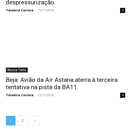
despressurização.
Teixeira Correia
-
13/11/2018
0
Nossa Terra
Beja: Avião da Air Astana aterra à terceira
tentativa na pista da BA11.
Teixeira Correia
-
12/11/2018
0
1
2