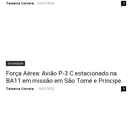
Teixeira Correia
-
03/07/2024
0
Sociedade
Força Aérea: Avião P-3 C estacionado na
BA11 em missão em São Tomé e Príncipe.
Teixeira Correia
-
15/07/2022
0