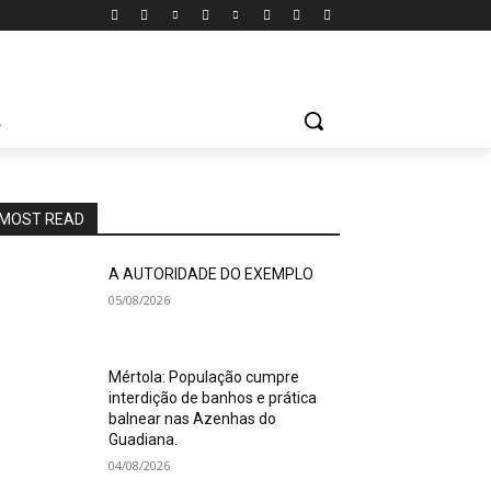
A
MOST READ
A AUTORIDADE DO EXEMPLO
05/08/2026
Mértola: População cumpre
interdição de banhos e prática
balnear nas Azenhas do
Guadiana.
04/08/2026