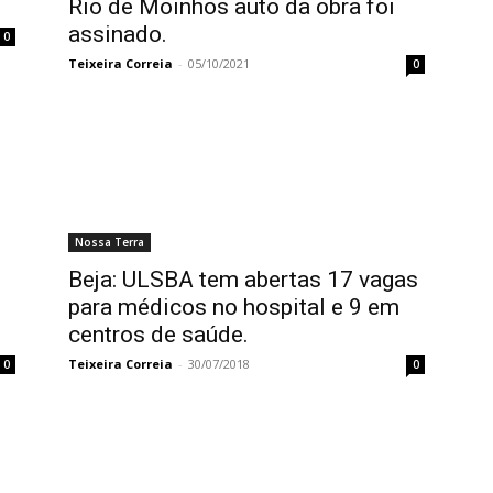
Rio de Moinhos auto da obra foi
assinado.
0
Teixeira Correia
-
05/10/2021
0
Nossa Terra
Beja: ULSBA tem abertas 17 vagas
para médicos no hospital e 9 em
centros de saúde.
Teixeira Correia
-
30/07/2018
0
0