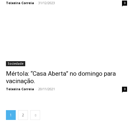
Teixeira Correia
-
31/12/2023
0
Sociedade
Mértola: “Casa Aberta” no domingo para
vacinação.
Teixeira Correia
-
20/11/2021
0
1
2