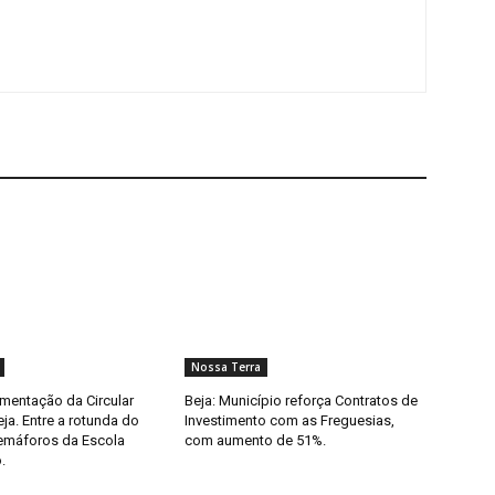
Nossa Terra
imentação da Circular
Beja: Município reforça Contratos de
eja. Entre a rotunda do
Investimento com as Freguesias,
semáforos da Escola
com aumento de 51%.
.