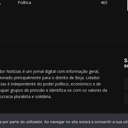
Política
465
a
S
s
dor Notícias é um jornal digital com informação geral,
cionado principalmente para o distrito de Beja. Lidador
cias é independente do poder político, económico e de
squer grupos de pressão e identifica-se com os valores da
cracia pluralista e solidária.
a por parte do utilizador. Ao navegar no site estará a consentir a sua uti
Termo
eservados.