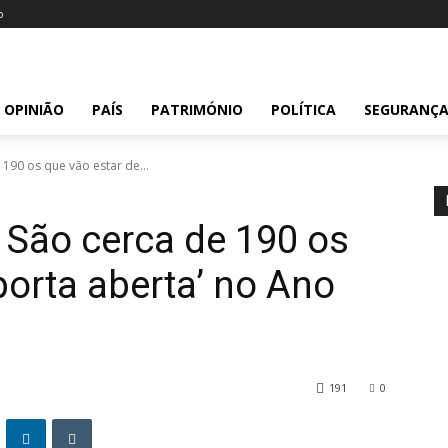
o
OPINIÃO
PAÍS
PATRIMÓNIO
POLÍTICA
SEGURANÇ
190 os que vão estar de...
 São cerca de 190 os
porta aberta’ no Ano
191
0