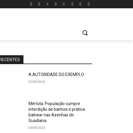
A
RECENTES
A AUTORIDADE DO EXEMPLO
05/08/2026
Mértola: População cumpre
interdição de banhos e prática
balnear nas Azenhas do
Guadiana.
04/08/2026