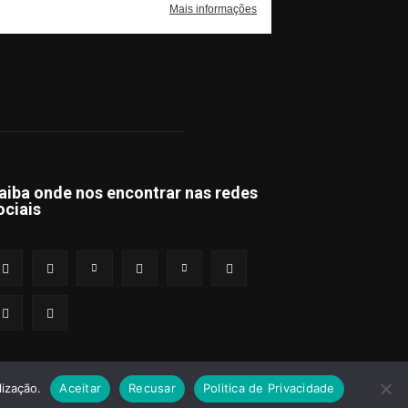
aiba onde nos encontrar nas redes
ociais
lização.
Aceitar
Recusar
Politica de Privacidade
s e Condições
Política de Privacidade
Publicidade