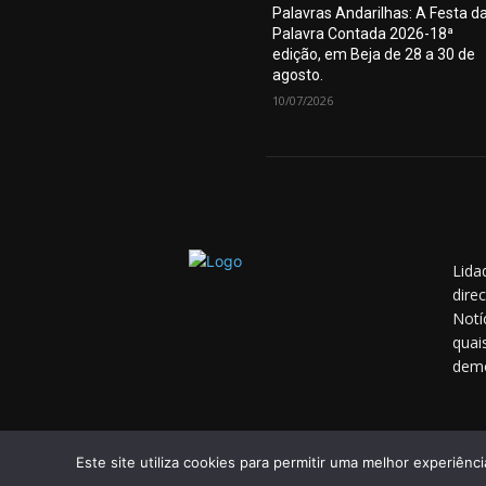
Palavras Andarilhas: A Festa d
Palavra Contada 2026-18ª
edição, em Beja de 28 a 30 de
agosto.
10/07/2026
Lida
dire
Notí
quai
demo
Este site utiliza cookies para permitir uma melhor experiênci
© 2014 - 2025 Lidador Notícias. | Todos os Direitos R