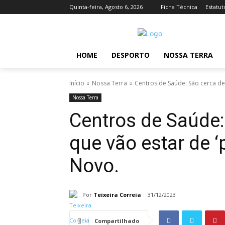
Quinta-feira, Agosto 6, 2026
Ficha Técnica
Estatut
HOME
DESPORTO
NOSSA TERRA
Início
Nossa Terra
Centros de Saúde: São cerca de 
Nossa Terra
Centros de Saúde:
que vão estar de ‘
Novo.
Por
Teixeira Correia
31/12/2023
Compartilhado