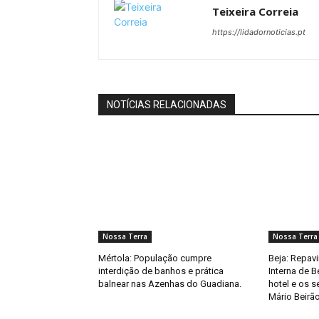
Teixeira Correia
https://lidadornoticias.pt
NOTÍCIAS RELACIONADAS
Nossa Terra
Nossa Terra
Mértola: População cumpre
Beja: Repav
interdição de banhos e prática
Interna de B
balnear nas Azenhas do Guadiana.
hotel e os 
Mário Beirão