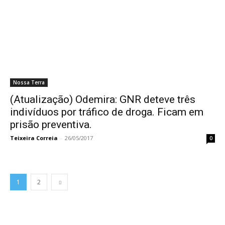
Nossa Terra
(Atualização) Odemira: GNR deteve três
indivíduos por tráfico de droga. Ficam em
prisão preventiva.
Teixeira Correia
-
26/05/2017
0
1
2