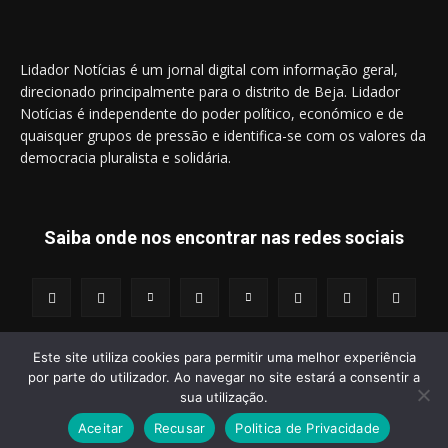
Lidador Notícias é um jornal digital com informação geral,
direcionado principalmente para o distrito de Beja. Lidador
Notícias é independente do poder político, económico e de
quaisquer grupos de pressão e identifica-se com os valores da
democracia pluralista e solidária.
Saiba onde nos encontrar nas redes sociais
Este site utiliza cookies para permitir uma melhor experiência
por parte do utilizador. Ao navegar no site estará a consentir a
© 2014 - 2025 Lidador Notícias. | Todos os Direitos Reservados.
sua utilização.
Aceitar
Recusar
Politica de Privacidade
Termos e Condições
Política de Privacidade
Publicidade