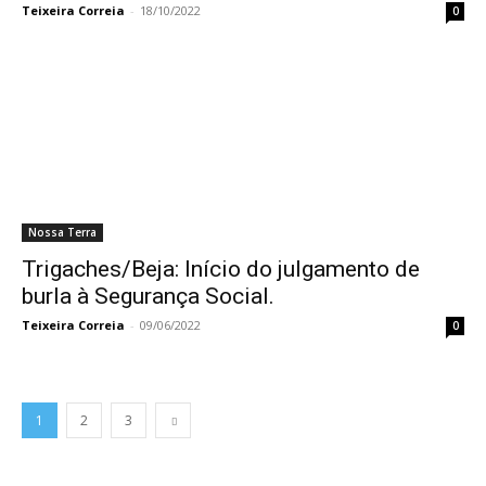
Teixeira Correia
-
18/10/2022
0
Nossa Terra
Trigaches/Beja: Início do julgamento de
burla à Segurança Social.
Teixeira Correia
-
09/06/2022
0
1
2
3