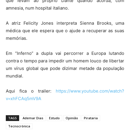
que levam ao próprio Dante quando acorda, com
amnesia, num hospital italiano.
A atriz Felicity Jones interpreta Sienna Brooks, uma
médica que ele espera que o ajude a recuperar as suas
memórias.
Em “Inferno” a dupla vai percorrer a Europa lutando
contra o tempo para impedir um homem louco de libertar
um vírus global que pode dizimar metade da população
mundial.
Aqui fica o trailer:
https://www.youtube.com/watch?
v=xhFCAq5mV9A
TAGS
Ademar Dias
Estudo
Opinião
Pirataria
Tecnocrónica