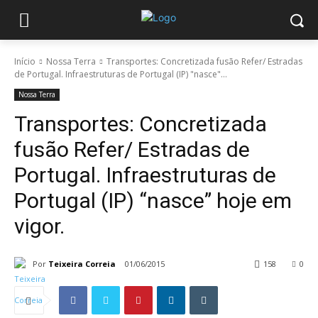
Início
Nossa Terra
Transportes: Concretizada fusão Refer/ Estradas
de Portugal. Infraestruturas de Portugal (IP) "nasce"...
Nossa Terra
Transportes: Concretizada
fusão Refer/ Estradas de
Portugal. Infraestruturas de
Portugal (IP) “nasce” hoje em
vigor.
Por
Teixeira Correia
01/06/2015
158
0