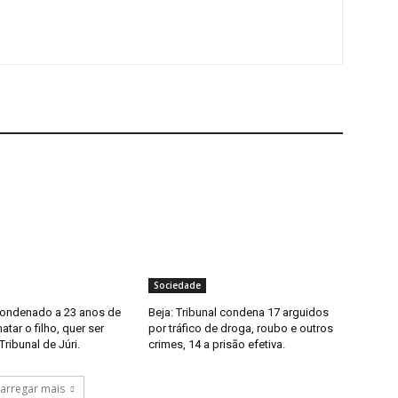
Sociedade
condenado a 23 anos de
Beja: Tribunal condena 17 arguidos
atar o filho, quer ser
por tráfico de droga, roubo e outros
Tribunal de Júri.
crimes, 14 a prisão efetiva.
arregar mais