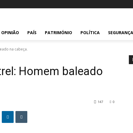
OPINIÃO
PAÍS
PATRIMÓNIO
POLÍTICA
SEGURANÇ
leado na cabeça.
strel: Homem baleado
147
0