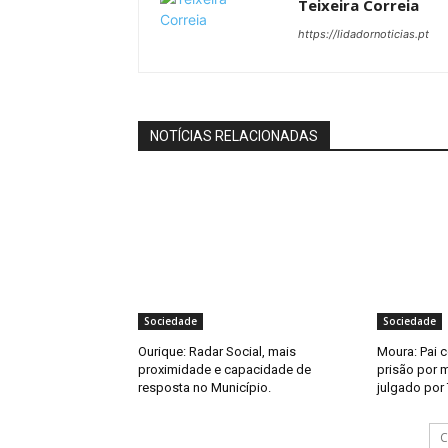
Teixeira Correia
https://lidadornoticias.pt
NOTÍCIAS RELACIONADAS
Sociedade
Sociedade
Ourique: Radar Social, mais
Moura: Pai 
proximidade e capacidade de
prisão por m
resposta no Município.
julgado por 
C