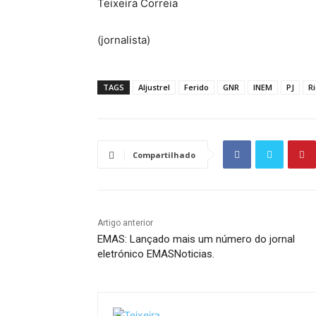
Teixeira Correia
(jornalista)
TAGS
Aljustrel
Ferido
GNR
INEM
PJ
R
Compartilhado
Artigo anterior
EMAS: Lançado mais um número do jornal
eletrónico EMASNoticias.