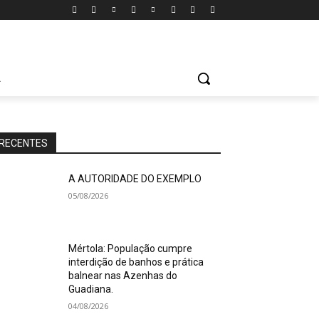
A
RECENTES
A AUTORIDADE DO EXEMPLO
05/08/2026
Mértola: População cumpre
interdição de banhos e prática
balnear nas Azenhas do
Guadiana.
04/08/2026