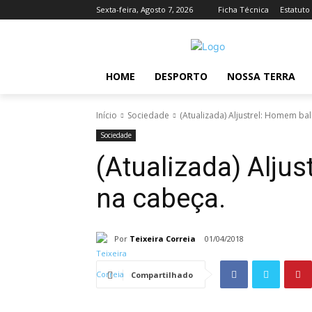
Sexta-feira, Agosto 7, 2026
Ficha Técnica
Estatuto
HOME
DESPORTO
NOSSA TERRA
Início
Sociedade
(Atualizada) Aljustrel: Homem ba
Sociedade
(Atualizada) Alju
na cabeça.
Por
Teixeira Correia
01/04/2018
Compartilhado