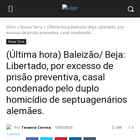
Início
Nossa Terra
(Última hora) Baleizão/ Beja: Libertado, por
excesso de prisão preventiva, casal condenado...
Nossa Terra
(Última hora) Baleizão/ Beja:
Libertado, por excesso de
prisão preventiva, casal
condenado pelo duplo
homicídio de septuagenários
alemães.
Por
Teixeira Correia
13/05/2025
244
0