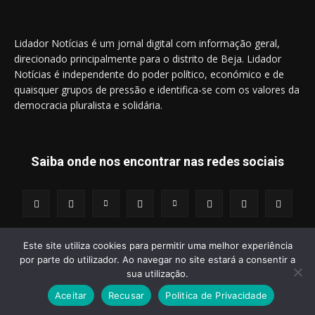
Lidador Notícias é um jornal digital com informação geral,
direcionado principalmente para o distrito de Beja. Lidador
Notícias é independente do poder político, económico e de
quaisquer grupos de pressão e identifica-se com os valores da
democracia pluralista e solidária.
Saiba onde nos encontrar nas redes sociais
Este site utiliza cookies para permitir uma melhor experiência
por parte do utilizador. Ao navegar no site estará a consentir a
© 2014 - 2025 Lidador Notícias. | Todos os Direitos Reservados.
sua utilização.
Aceitar
Recusar
Politica de Privacidade
Termos e Condições
Política de Privacidade
Publicidade