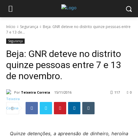
Início
Segurança
Beja: GNR deteve no distrito quinze pessoas entre
7 e 13 de...
Segurança
Beja: GNR deteve no distrito
quinze pessoas entre 7 e 13
de novembro.
Por
Teixeira Correia
15/11/2016
117
0
Quinze detenções, a apreensão de dinheiro, heroína