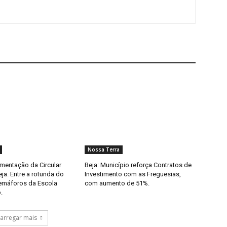
Nossa Terra
imentação da Circular
Beja: Município reforça Contratos de
eja. Entre a rotunda do
Investimento com as Freguesias,
semáforos da Escola
com aumento de 51%.
.
arregar mais