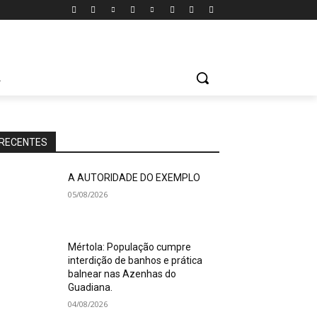
A
RECENTES
A AUTORIDADE DO EXEMPLO
05/08/2026
Mértola: População cumpre
interdição de banhos e prática
balnear nas Azenhas do
Guadiana.
04/08/2026