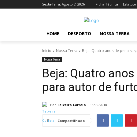
Sexta-feira, Agosto 7, 2026
Ficha Técnica
Estatuto
HOME
DESPORTO
NOSSA TERRA
Início
Nossa Terra
Beja: Quatro anos de pena susp
Nossa Terra
Beja: Quatro ano
para autor de furt
Por
Teixeira Correia
13/09/2018
Compartilhado