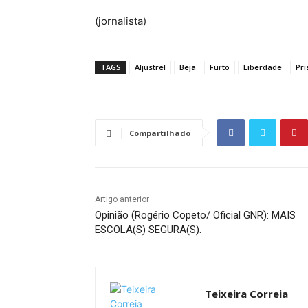
(jornalista)
TAGS
Aljustrel
Beja
Furto
Liberdade
Pri
Compartilhado
Artigo anterior
Opinião (Rogério Copeto/ Oficial GNR): MAIS
ESCOLA(S) SEGURA(S).
Teixeira Correia