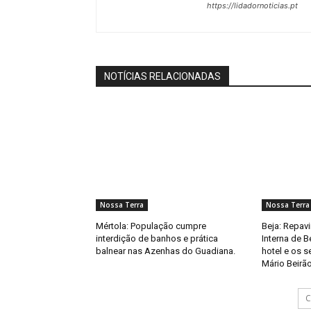
https://lidadornoticias.pt
NOTÍCIAS RELACIONADAS
Nossa Terra
Nossa Terra
Mértola: População cumpre
Beja: Repav
interdição de banhos e prática
Interna de B
balnear nas Azenhas do Guadiana.
hotel e os 
Mário Beirão
C