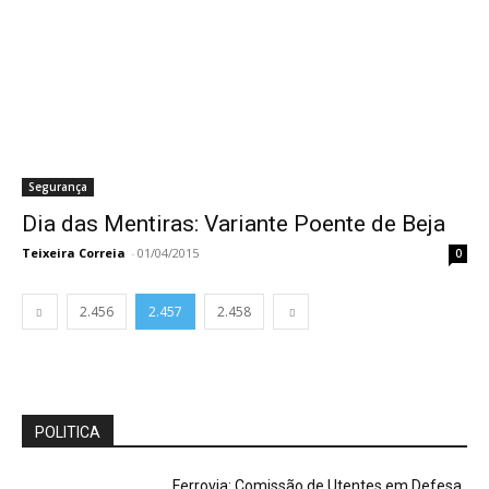
Segurança
Dia das Mentiras: Variante Poente de Beja
Teixeira Correia
-
01/04/2015
0
2.456
2.457
2.458
POLITICA
Ferrovia: Comissão de Utentes em Defesa