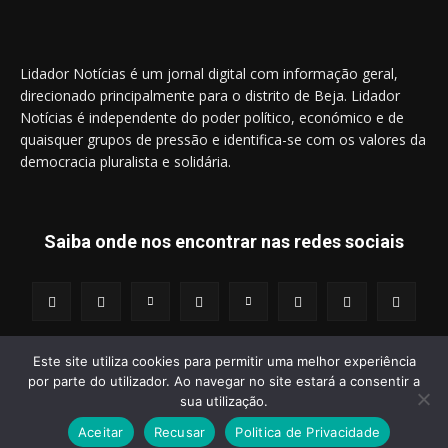
Lidador Notícias é um jornal digital com informação geral,
direcionado principalmente para o distrito de Beja. Lidador
Notícias é independente do poder político, económico e de
quaisquer grupos de pressão e identifica-se com os valores da
democracia pluralista e solidária.
Saiba onde nos encontrar nas redes sociais
Este site utiliza cookies para permitir uma melhor experiência
por parte do utilizador. Ao navegar no site estará a consentir a
© 2014 - 2025 Lidador Notícias. | Todos os Direitos Reservados.
sua utilização.
Aceitar
Recusar
Politica de Privacidade
Termos e Condições
Política de Privacidade
Publicidade