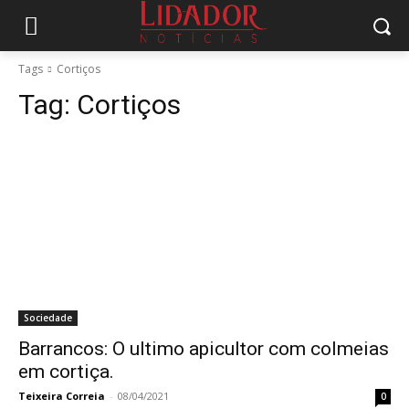
Tags
Cortiços
Tag:
Cortiços
Sociedade
Barrancos: O ultimo apicultor com colmeias
em cortiça.
Teixeira Correia
-
08/04/2021
0