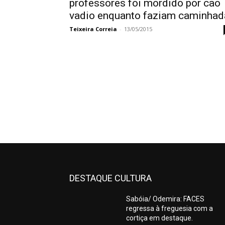
professores foi mordido por cão
vadio enquanto faziam caminhad
Teixeira Correia
-
13/05/2015
DESTAQUE CULTURA
Sabóia/ Odemira: FACES
regressa à freguesia com a
cortiça em destaque.