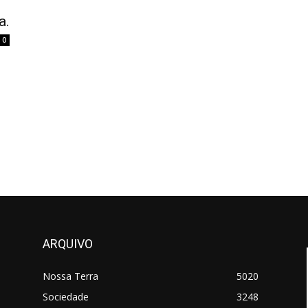
a.
0
ARQUIVO
Nossa Terra
5020
Sociedade
3248