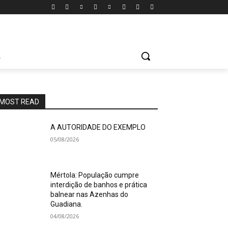
A
MOST READ
A AUTORIDADE DO EXEMPLO
05/08/2026
Mértola: População cumpre
interdição de banhos e prática
balnear nas Azenhas do
Guadiana.
04/08/2026