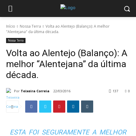
Início
Nossa Terra
Volta ao Alentejo (Balanço): A melhor
"Alentejana" da última década.
Nossa Terra
Volta ao Alentejo (Balanço): A
melhor “Alentejana” da última
década.
Por
Teixeira Correia
22/03/2016
137
0
ESTA FOI SEGURAMENTE A MELHOR