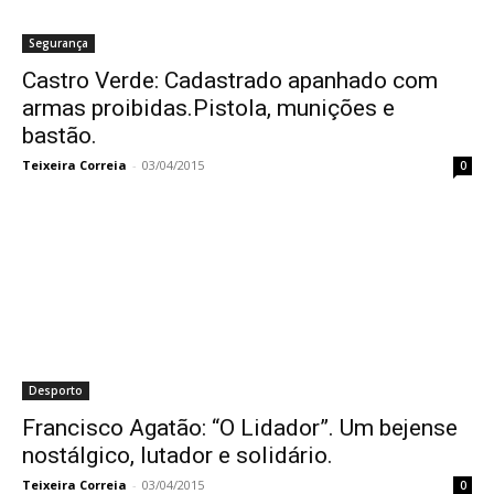
Segurança
Castro Verde: Cadastrado apanhado com
armas proibidas.Pistola, munições e
bastão.
Teixeira Correia
-
03/04/2015
0
Desporto
Francisco Agatão: “O Lidador”. Um bejense
nostálgico, lutador e solidário.
Teixeira Correia
-
03/04/2015
0