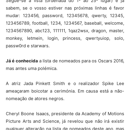
Segue-se a lista (ordenada do 1º ao 25º lugar) e já
sabem, se o vosso estiver nas próximas linhas é favor
mudar: 123456, password, 12345678, qwerty, 12345,
123456789, football, 1234, 1234567, baseball, welcome,
1234567890, abc123, 111111, 1qaz2wsx, dragon, master,
monkey, letmein, login, princess, qwertyuiop, solo,
passw0rd e starwars.
Já é conhecida
a lista de nomeados para os Oscars 2016,
mas antes uma polémica.
A atriz Jada Pinkett Smith e o realizador Spike Lee
ameaçaram boicotar a cerimónia. Em causa está a não-
nomeação de atores negros.
Cheryl Boone Isaacs, presidente da Academy of Motions
Picture Arts and Science, já revelou que não irá existir
qualquer alteração na lista de nomeados deste ano, mas