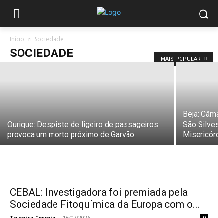
(Atualizada) Presidenciais: António
José Seguro ganhou a votação no
distrito de Beja.
Início
Sociedade
Teixeira Correia
-
18/01/2026
SOCIEDADE
MAIS POPULAR
Beja: Câm
Ourique: Despiste de ligeiro de passageiros
São Silve
provoca um morto próximo de Garvão.
Misericórd
CEBAL: Investigadora foi premiada pela
Sociedade Fitoquímica da Europa com o...
Teixeira Correia
-
16/07/2026
0